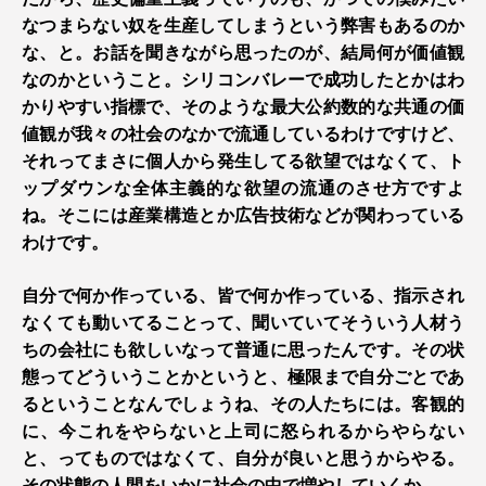
なつまらない奴を生産してしまうという弊害もあるのか
な、と。お話を聞きながら思ったのが、結局何が価値観
なのかということ。シリコンバレーで成功したとかはわ
かりやすい指標で、そのような最大公約数的な共通の価
値観が我々の社会のなかで流通しているわけですけど、
それってまさに個人から発生してる欲望ではなくて、ト
ップダウンな全体主義的な欲望の流通のさせ方ですよ
ね。そこには産業構造とか広告技術などが関わっている
わけです。
自分で何か作っている、皆で何か作っている、指示され
なくても動いてることって、聞いていてそういう人材う
ちの会社にも欲しいなって普通に思ったんです。その状
態ってどういうことかというと、極限まで自分ごとであ
るということなんでしょうね、その人たちには。客観的
に、今これをやらないと上司に怒られるからやらない
と、ってものではなくて、自分が良いと思うからやる。
その状態の人間をいかに社会の中で増やしていくか。