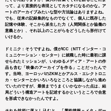
って、より直接的な表現としてカタチになるのかな。ア
ートのアーカイブみたいな型や方法論はありますよね。
でも、従来の記録集的なものでなくて、個人に既存した
記憶や体験、そこから派生した力（人間関係とか協働の
意義とか）、それ以上のことがらをどうしたら形付けて
いけるか。
ドミニク：そうですよね。僕がICC（NTT インター・コ
ミュニケーション・センター）に就職した時に最初に課
せられたミッションが、いわゆるメディア・アートの作
品も含む「映像のアーカイブを作る」ことだったんで
す。当時、ヨーロッパのZKMとかアルス・エレクトロニ
カ・センターとかいろいろなところと協議しながら進め
ていたのですが、最後までうまくいかなかった点は、結
局どういう構造アートを記述するかというところで合意
を形成できなかったんですよ。
それを技術に落とし込むと、「属性情報＝メタ・デー