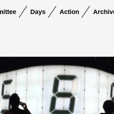
ittee
Days
Action
Archiv