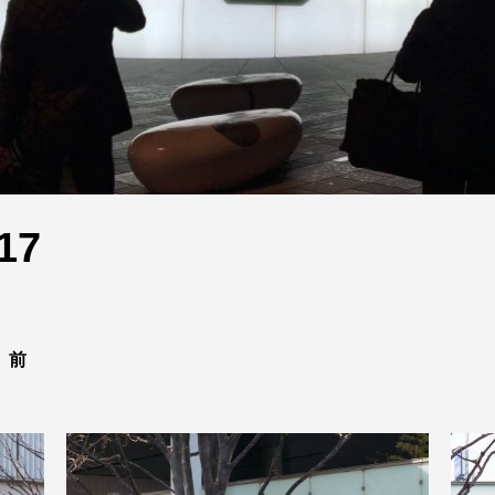
17
』前