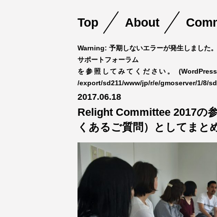
Top
About
Comm
Warning
: 予期しないエラーが発生しました。
サポートフォーラム
を参照してみてください。 (WordPre
/export/sd211/www/jp/r/e/gmoserver/1/8/sd
Skip
2017.06.18
to
Relight Committee 2
content
くあるご質問）としてまと