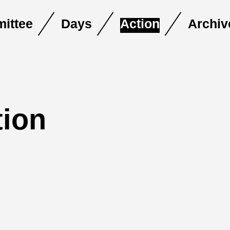
ittee
Days
Action
Archiv
tion