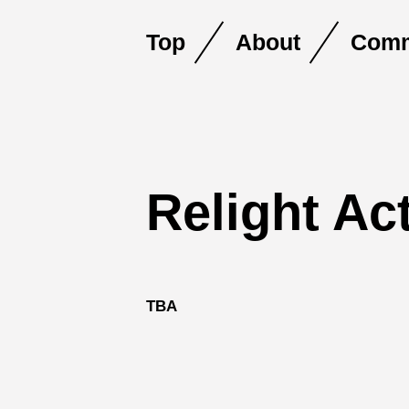
Top
About
Comm
Skip
Relight Ac
to
content
TBA