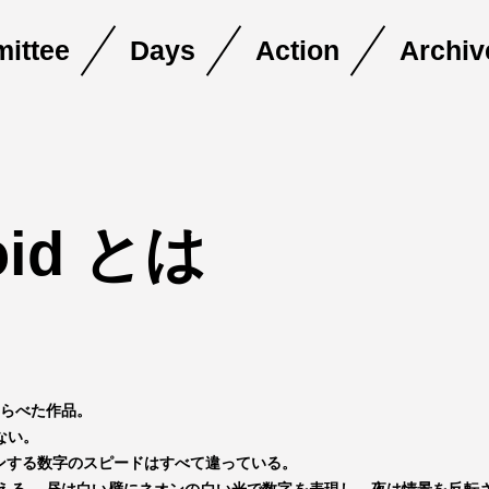
ittee
Days
Action
Archiv
oid とは
ならべた作品。
ない。
ンする数字のスピードはすべて違っている。