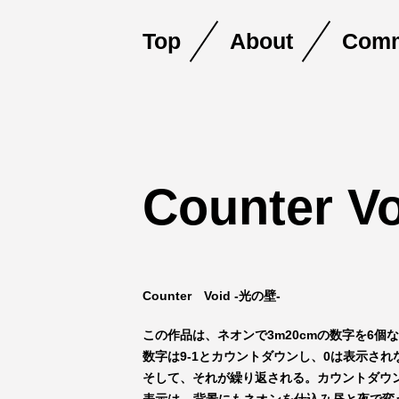
Top
About
Comm
Skip
Counter V
to
content
Counter Void -光の壁-
この作品は、ネオンで3m20cmの数字を6個
数字は9-1とカウントダウンし、0は表示され
そして、それが繰り返される。カウントダウ